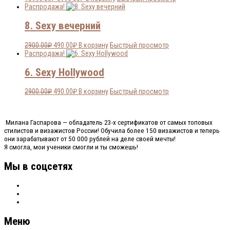
цена
цена:
Распродажа!
составляла
3990.00₽.
10990.00₽.
8. Sexy вечерний
Первоначальная
Текущая
2900.00
₽
490.00
₽
В корзину
Быстрый просмотр
цена
цена:
Распродажа!
составляла
490.00₽.
2900.00₽.
6. Sexy Hollywood
Первоначальная
Текущая
2900.00
₽
490.00
₽
В корзину
Быстрый просмотр
цена
цена:
составляла
490.00₽.
2900.00₽.
Милана Гаспарова — обладатель 23-х сертификатов от самых топовых
стилистов и визажистов России! Обучила более 150 визажистов и теперь
они зарабатывают от 50 000 рублей на деле своей мечты!
Я смогла, мои ученики смогли и ты сможешь!
Мы в соцсетях
Меню