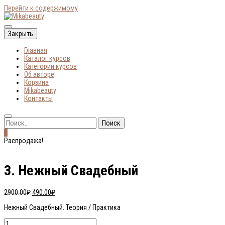
Перейти к содержимому
Онлайн-курсы по макияжу
Закрыть
Главная
Mikabeauty
Каталог курсов
Категории курсов
Об авторе
Корзина
Mikabeauty
Контакты
Найти:
0
Распродажа!
3. Нежный Свадебный
Первоначальная
Текущая
2900.00
₽
490.00
₽
цена
цена:
Нежный Свадебный. Теория / Практика
составляла
490.00₽.
2900.00₽.
Количество