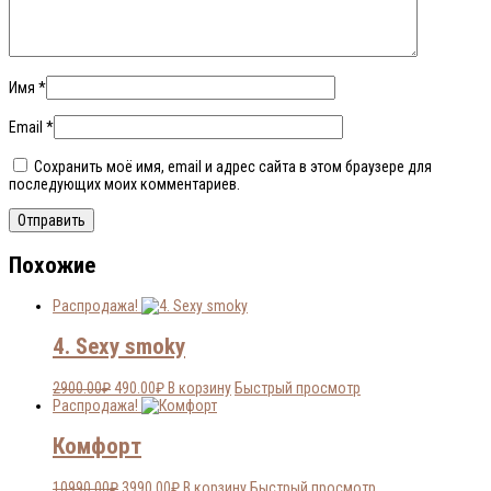
Имя
*
Email
*
Сохранить моё имя, email и адрес сайта в этом браузере для
последующих моих комментариев.
Похожие
Распродажа!
4. Sexy smoky
Первоначальная
Текущая
2900.00
₽
490.00
₽
В корзину
Быстрый просмотр
цена
цена:
Распродажа!
составляла
490.00₽.
2900.00₽.
Комфорт
Первоначальная
Текущая
10990.00
₽
3990.00
₽
В корзину
Быстрый просмотр