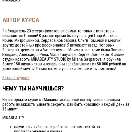
MIKABEAUTY
АВТОР КУРСА
Я обладатель 23-х сертификатов от самых топовых стилистов и
визажистов России! В разное время была ученицей Гоар Аветисян,
Ирины Митрошкиной, Сердара Комбарова, Ольги Томиной и многих
других достойных профессионалов! Я визажист звёзд, топовых
блогеров, депутатов и бизнес-вумен. Моими клиентами были Эвелина
Блёданс, Александр Рева, Миша Галустян, Сергей Светлаков. В своей
студии красоты MIKABEAUTY STUDIO by Milana Gasparova, я обучила
более 150 визажистов и теперь они зарабатывают от 50 000 рублей на
деле своей мечты! Я смогла, мои ученики смогли и ты сможешь!
Каталог курсов
ЧЕМУ ТЫ НАУЧИШЬСЯ?
На авторском курсе от Миланы Гаспаровой вы научитесь основам
работы визажиста, узнаете секреты, как быть красивой каждый день за
15 минут.
MIKABEAUTY
научитесь выбирать и работать с косметикой на
профессиональном уровне;