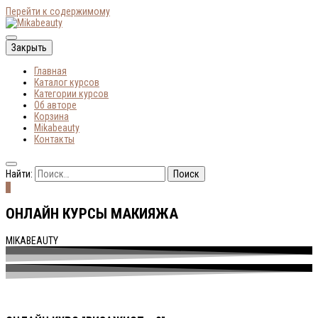
Перейти к содержимому
Онлайн-курсы по макияжу
Закрыть
Mikabeauty
Главная
Каталог курсов
Категории курсов
Об авторе
Корзина
Mikabeauty
Контакты
Найти:
0
ОНЛАЙН КУРСЫ МАКИЯЖА
MIKABEAUTY