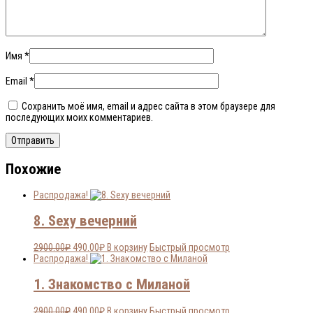
Имя
*
Email
*
Сохранить моё имя, email и адрес сайта в этом браузере для
последующих моих комментариев.
Похожие
Распродажа!
8. Sexy вечерний
Первоначальная
Текущая
2900.00
₽
490.00
₽
В корзину
Быстрый просмотр
цена
цена:
Распродажа!
составляла
490.00₽.
2900.00₽.
1. Знакомство с Миланой
Первоначальная
Текущая
2900.00
₽
490.00
₽
В корзину
Быстрый просмотр