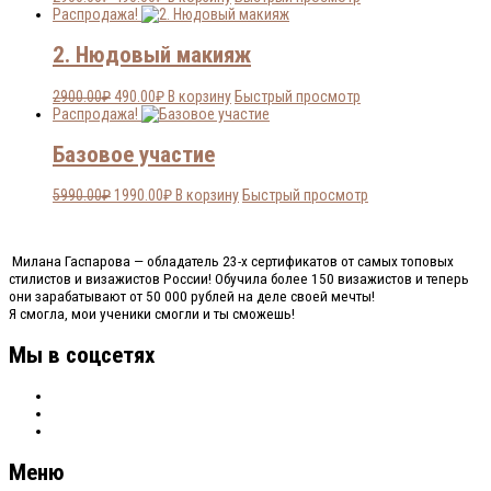
цена
цена:
Распродажа!
составляла
490.00₽.
2900.00₽.
2. Нюдовый макияж
Первоначальная
Текущая
2900.00
₽
490.00
₽
В корзину
Быстрый просмотр
цена
цена:
Распродажа!
составляла
490.00₽.
2900.00₽.
Базовое участие
Первоначальная
Текущая
5990.00
₽
1990.00
₽
В корзину
Быстрый просмотр
цена
цена:
составляла
1990.00₽.
5990.00₽.
Милана Гаспарова — обладатель 23-х сертификатов от самых топовых
стилистов и визажистов России! Обучила более 150 визажистов и теперь
они зарабатывают от 50 000 рублей на деле своей мечты!
Я смогла, мои ученики смогли и ты сможешь!
Мы в соцсетях
Меню