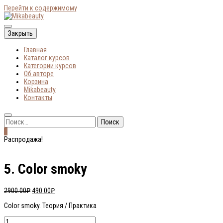
Перейти к содержимому
Онлайн-курсы по макияжу
Закрыть
Главная
Mikabeauty
Каталог курсов
Категории курсов
Об авторе
Корзина
Mikabeauty
Контакты
Найти:
0
Распродажа!
5. Color smoky
Первоначальная
Текущая
2900.00
₽
490.00
₽
цена
цена:
Color smoky. Теория / Практика
составляла
490.00₽.
2900.00₽.
Количество