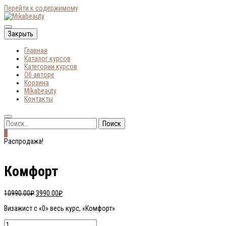
Перейти к содержимому
Онлайн-курсы по макияжу
Закрыть
Главная
Mikabeauty
Каталог курсов
Категории курсов
Об авторе
Корзина
Mikabeauty
Контакты
Найти:
0
Распродажа!
Комфорт
Первоначальная
Текущая
10990.00
₽
3990.00
₽
цена
цена:
Визажист с «0» весь курс, «Комфорт»
составляла
3990.00₽.
10990.00₽.
Количество