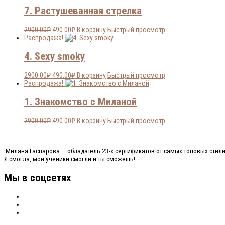
2900.00₽.
7. Растушеванная стрелка
Первоначальная
Текущая
2900.00
₽
490.00
₽
В корзину
Быстрый просмотр
цена
цена:
Распродажа!
составляла
490.00₽.
2900.00₽.
4. Sexy smoky
Первоначальная
Текущая
2900.00
₽
490.00
₽
В корзину
Быстрый просмотр
цена
цена:
Распродажа!
составляла
490.00₽.
2900.00₽.
1. Знакомство с Миланой
Первоначальная
Текущая
2900.00
₽
490.00
₽
В корзину
Быстрый просмотр
цена
цена:
составляла
490.00₽.
2900.00₽.
Милана Гаспарова — обладатель 23-х сертификатов от самых топовых стили
Я смогла, мои ученики смогли и ты сможешь!
Мы в соцсетях