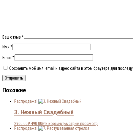
Ваш отзыв
*
Имя
*
Email
*
Сохранить моё имя, email и адрес сайта в этом браузере для после
Похожие
Распродажа!
3. Нежный Свадебный
Первоначальная
Текущая
2900.00
₽
490.00
₽
В корзину
Быстрый просмотр
цена
цена:
Распродажа!
составляла
490.00₽.